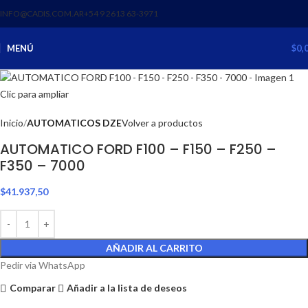
INFO@CADIS.COM.AR
‪+54 9 2613 63‑3971‬
MENÚ
$
0,
Clic para ampliar
Inicio
AUTOMATICOS DZE
Volver a productos
AUTOMATICO FORD F100 – F150 – F250 –
F350 – 7000
$
41.937,50
AÑADIR AL CARRITO
Pedir via WhatsApp
Comparar
Añadir a la lista de deseos