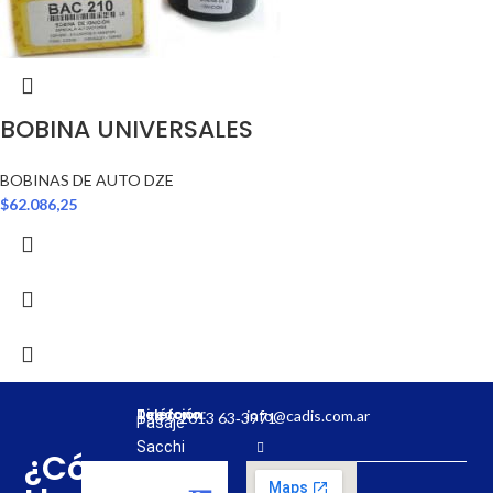
BOBINA UNIVERSALES
BOBINAS DE AUTO DZE
$
62.086,25
Dirección:
Teléfono:
info@cadis.com.ar
‪+54 9 2613 63‑3971‬
Pasaje
Sacchi
¿Cómo
31,