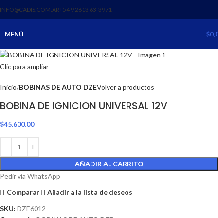
INFO@CADIS.COM.AR
‪+54 9 2613 63‑3971‬
MENÚ
$
0,
Clic para ampliar
Inicio
BOBINAS DE AUTO DZE
Volver a productos
BOBINA DE IGNICION UNIVERSAL 12V
$
45.600,00
AÑADIR AL CARRITO
Pedir via WhatsApp
Comparar
Añadir a la lista de deseos
SKU:
DZE6012