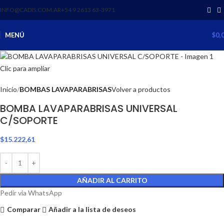
INFO@CADIS.COM.AR
‪+54 9 2613 63‑3971‬
MENÚ
$
0,
Clic para ampliar
Inicio
BOMBAS LAVAPARABRISAS
Volver a productos
BOMBA LAVAPARABRISAS UNIVERSAL
C/SOPORTE
$
15.222,61
AÑADIR AL CARRITO
Pedir via WhatsApp
Comparar
Añadir a la lista de deseos