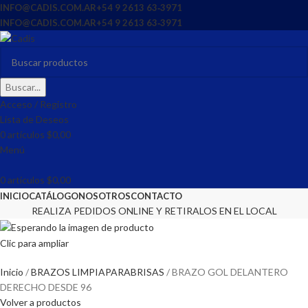
INFO@CADIS.COM.AR
‪+54 9 2613 63‑3971‬
INFO@CADIS.COM.AR
‪+54 9 2613 63‑3971‬
Buscar...
Acceso / Registro
Lista de Deseos
0
artículos
$
0,00
Menú
0
artículos
$
0,00
INICIO
CATÁLOGO
NOSOTROS
CONTACTO
REALIZA PEDIDOS ONLINE Y RETIRALOS EN EL LOCAL
Clic para ampliar
Inicio
BRAZOS LIMPIAPARABRISAS
BRAZO GOL DELANTERO
DERECHO DESDE 96
Volver a productos