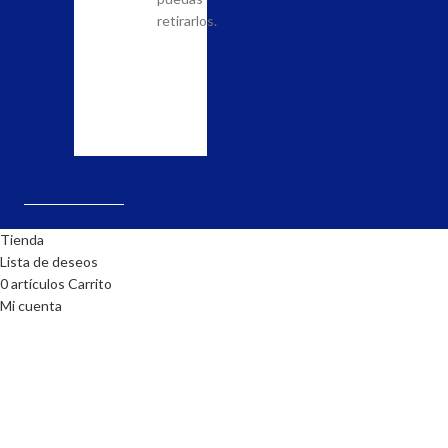
nuestra
cabo
retirarlos.
tienda
el
y
pedido.
realiza
la
solicitud.
Tienda
Lista de deseos
0
artículos
Carrito
Mi cuenta