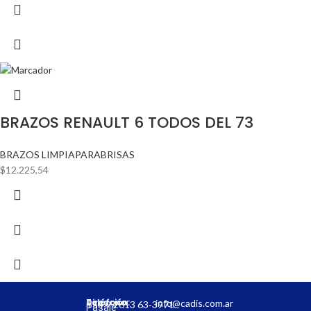
BRAZOS RENAULT 6 TODOS DEL 73
BRAZOS LIMPIAPARABRISAS
$
12.225,54
Dirección:
Teléfono:
info@cadis.com.ar
‪+54 9 2613 63‑3971‬
Pasaje