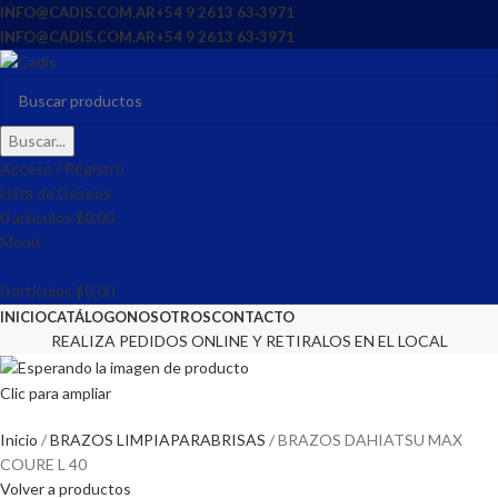
INFO@CADIS.COM.AR
‪+54 9 2613 63‑3971‬
INFO@CADIS.COM.AR
‪+54 9 2613 63‑3971‬
Buscar...
Acceso / Registro
Lista de Deseos
0
artículos
$
0,00
Menú
0
artículos
$
0,00
INICIO
CATÁLOGO
NOSOTROS
CONTACTO
REALIZA PEDIDOS ONLINE Y RETIRALOS EN EL LOCAL
Clic para ampliar
Inicio
BRAZOS LIMPIAPARABRISAS
BRAZOS DAHIATSU MAX
COURE L 40
Volver a productos