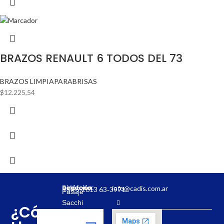
BRAZOS RENAULT 6 TODOS DEL 73
BRAZOS LIMPIAPARABRISAS
$
12.225,54
Dirección:
Teléfono:
info@cadis.com.ar
‪+54 9 2613 63‑3971‬
Pasaje
Sacchi
¿Cómo
31,