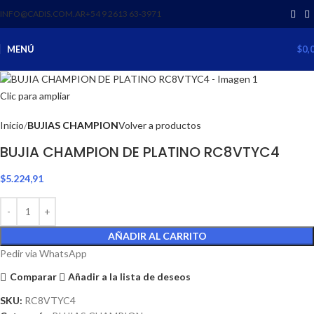
INFO@CADIS.COM.AR
‪+54 9 2613 63‑3971‬
MENÚ
$
0,
Clic para ampliar
Inicio
BUJIAS CHAMPION
Volver a productos
BUJIA CHAMPION DE PLATINO RC8VTYC4
$
5.224,91
AÑADIR AL CARRITO
Pedir via WhatsApp
Comparar
Añadir a la lista de deseos
SKU:
RC8VTYC4