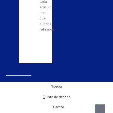
la
cada
que
posibilidad
artículo
quieras
de
para
adquirir
llevar
que
en
a
puedas
nuestra
cabo
retirarlos.
tienda
el
y
pedido.
realiza
la
solicitud.
Tienda
Lista de deseos
Carrito