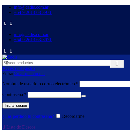
info@cadis.com.ar
‪+54 9 2613 63‑3971‬
info@cadis.com.ar
‪+54 9 2613 63‑3971‬
Acceso / Registro
Entrar
Crear una cuenta
Nombre de usuario o correo electrónico
*
Contraseña
*
Iniciar sesión
¿Has perdido tu contraseña?
Recordarme
Lista de Deseos