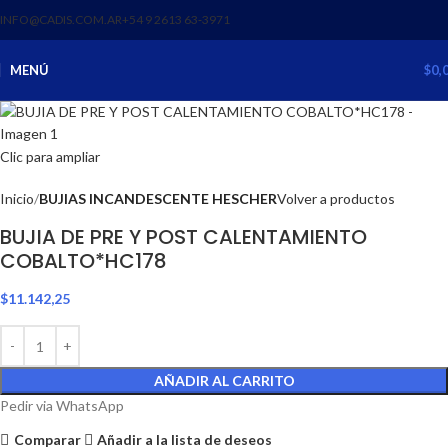
INFO@CADIS.COM.AR
‪+54 9 2613 63‑3971‬
MENÚ
$
0,
Clic para ampliar
Inicio
BUJIAS INCANDESCENTE HESCHER
Volver a productos
BUJIA DE PRE Y POST CALENTAMIENTO
COBALTO*HC178
$
11.142,25
AÑADIR AL CARRITO
Pedir via WhatsApp
Comparar
Añadir a la lista de deseos