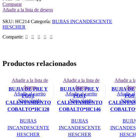
Comparar
Añadir a la lista de deseos
SKU:
HC214
Categoría:
BUJIAS INCANDESCENTE
HESCHER
Compartir:
Productos relacionados
Añadir a la lista de
Añadir a la lista de
Añadir a la 
deseos
deseos
deseo
BUJIA DE PRE Y
BUJIA DE PRE Y
BUJIA DE 
Añadir al carrito
Añadir al carrito
Añadir al c
POST
POST
POST
Vista rápida
Vista rápida
Vista rá
CALENTAMIENTO
CALENTAMIENTO
CALENTAM
COBALTO*HC128
COBALTO*HC146
COBALTO*
BUJIAS
BUJIAS
BUJIA
INCANDESCENTE
INCANDESCENTE
INCANDES
HESCHER
HESCHER
HESCH