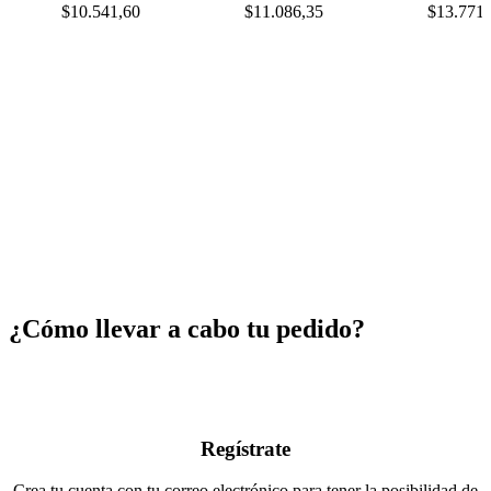
$
10.541,60
$
11.086,35
$
13.771,
¿Cómo llevar a cabo tu pedido?
Regístrate
Crea tu cuenta con tu correo electrónico para tener la posibilidad de