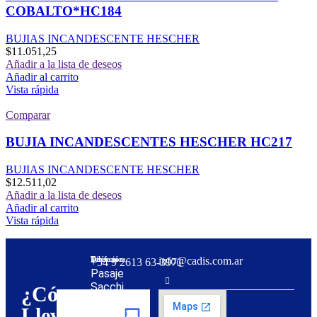
COBALTO*HC184
BUJIAS INCANDESCENTE HESCHER
$
11.051,25
Añadir a la lista de deseos
Añadir al carrito
Vista rápida
Comparar
BUJIA INCANDESCENTES HESCHER HC217
BUJIAS INCANDESCENTE HESCHER
$
12.511,02
Añadir a la lista de deseos
Añadir al carrito
Vista rápida
Dirección:
Teléfono:
info@cadis.com.ar
‪+54 9 2613 63‑3971‬
Pasaje
Sacchi
¿Cómo
31,
Llevar
Mendoza,