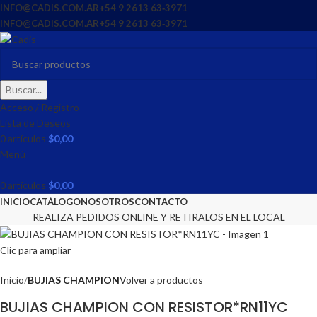
INFO@CADIS.COM.AR
‪+54 9 2613 63‑3971‬
INFO@CADIS.COM.AR
‪+54 9 2613 63‑3971‬
Buscar...
Acceso / Registro
Lista de Deseos
0
artículos
$
0,00
Menú
0
artículos
$
0,00
INICIO
CATÁLOGO
NOSOTROS
CONTACTO
REALIZA PEDIDOS ONLINE Y RETIRALOS EN EL LOCAL
Clic para ampliar
Inicio
BUJIAS CHAMPION
Volver a productos
BUJIAS CHAMPION CON RESISTOR*RN11YC