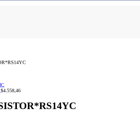
OR*RS14YC
C
$
4.558,46
SISTOR*RS14YC