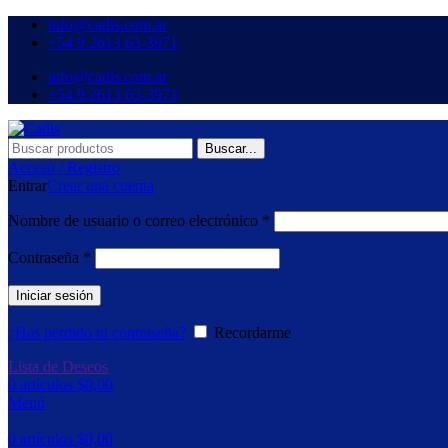
info@cadis.com.ar
‪+54 9 2613 63‑3971‬
info@cadis.com.ar
‪+54 9 2613 63‑3971‬
Buscar...
Acceso / Registro
Entrar
Crear una cuenta
Nombre de usuario o correo electrónico
*
Contraseña
*
Iniciar sesión
¿Has perdido tu contraseña?
Recordarme
Lista de Deseos
0
artículos
$
0,00
Menú
0
artículos
$
0,00