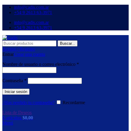
info@cadis.com.ar
‪+54 9 2613 63‑3971‬
info@cadis.com.ar
‪+54 9 2613 63‑3971‬
Buscar...
Acceso / Registro
Entrar
Crear una cuenta
Nombre de usuario o correo electrónico
*
Contraseña
*
Iniciar sesión
¿Has perdido tu contraseña?
Recordarme
Lista de Deseos
0
artículos
$
0,00
Menú