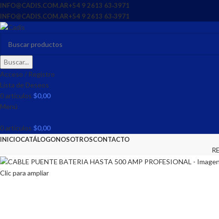
INFO@CADIS.COM.AR
‪+54 9 2613 63‑3971‬
INFO@CADIS.COM.AR
‪+54 9 2613 63‑3971‬
Buscar...
Acceso / Registro
Lista de Deseos
0
artículos
$
0,00
Menú
0
artículos
$
0,00
INICIO
CATÁLOGO
NOSOTROS
CONTACTO
R
Clic para ampliar