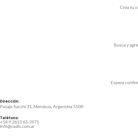
Crea tu c
Busca y agreg
Espera confirm
Dirección:
Pasaje Sacchi 31, Mendoza, Argentina 5500
Teléfono:
‪+54 9 2613 63‑3971‬
info@cadis.com.ar