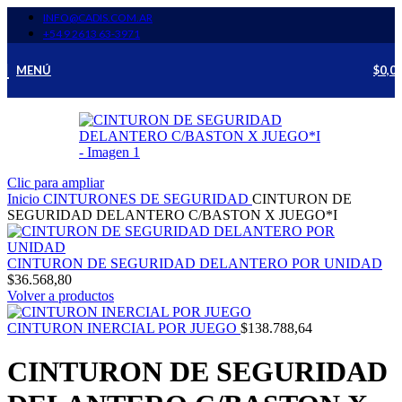
INFO@CADIS.COM.AR
‪+54 9 2613 63‑3971‬
MENÚ
$
0,0
Clic para ampliar
Inicio
CINTURONES DE SEGURIDAD
CINTURON DE
SEGURIDAD DELANTERO C/BASTON X JUEGO*I
CINTURON DE SEGURIDAD DELANTERO POR UNIDAD
$
36.568,80
Volver a productos
CINTURON INERCIAL POR JUEGO
$
138.788,64
CINTURON DE SEGURIDAD