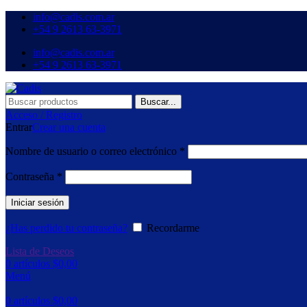
info@cadis.com.ar
‪+54 9 2613 63‑3971‬
info@cadis.com.ar
‪+54 9 2613 63‑3971‬
Buscar...
Acceso / Registro
Entrar
Crear una cuenta
Obligatorio
Nombre de usuario o correo electrónico
*
Obligatorio
Contraseña
*
Iniciar sesión
¿Has perdido tu contraseña?
Recordarme
Lista de Deseos
0
artículos
$
0,00
Menú
0
artículos
$
0,00