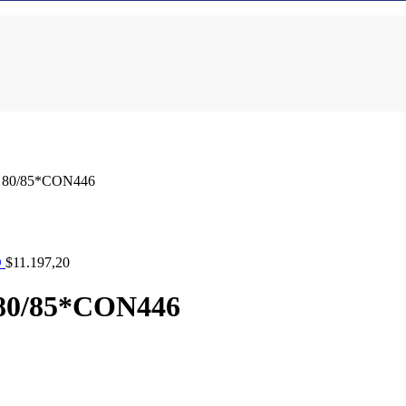
80/85*CON446
O
$
11.197,20
0/85*CON446