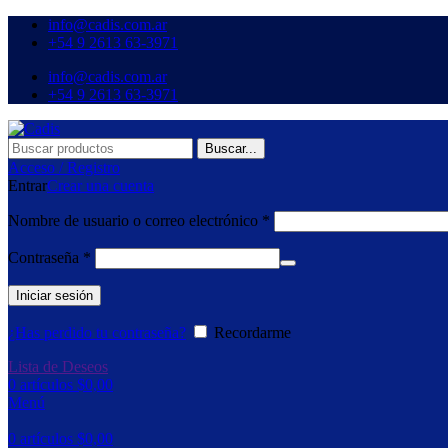
info@cadis.com.ar
‪+54 9 2613 63‑3971‬
info@cadis.com.ar
‪+54 9 2613 63‑3971‬
Buscar...
Acceso / Registro
Entrar
Crear una cuenta
Nombre de usuario o correo electrónico
*
Contraseña
*
Iniciar sesión
¿Has perdido tu contraseña?
Recordarme
Lista de Deseos
0
artículos
$
0,00
Menú
0
artículos
$
0,00