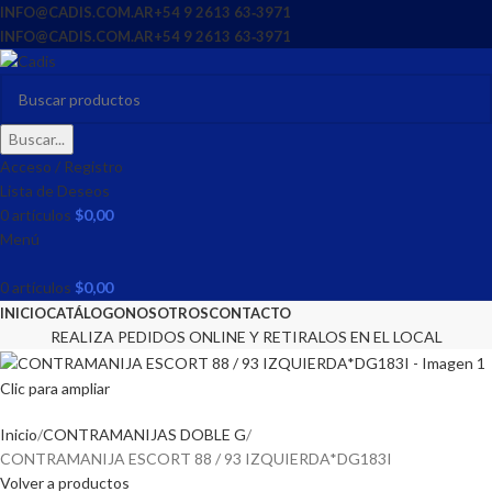
INFO@CADIS.COM.AR
‪+54 9 2613 63‑3971‬
INFO@CADIS.COM.AR
‪+54 9 2613 63‑3971‬
Buscar...
Acceso / Registro
Lista de Deseos
0
artículos
$
0,00
Menú
0
artículos
$
0,00
INICIO
CATÁLOGO
NOSOTROS
CONTACTO
REALIZA PEDIDOS ONLINE Y RETIRALOS EN EL LOCAL
Clic para ampliar
Inicio
CONTRAMANIJAS DOBLE G
CONTRAMANIJA ESCORT 88 / 93 IZQUIERDA*DG183I
Volver a productos