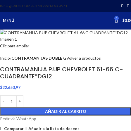
INFO@CADIS.COM.AR
‪+54 9 2613 63‑3971‬
0
MENÚ
$
0,0
Clic para ampliar
Inicio
CONTRAMANIJAS DOBLE G
Volver a productos
CONTRAMANIJA P.UP CHEVROLET 61-66 C-
CUADRANTE*DG12
$
22.653,97
AÑADIR AL CARRITO
Pedir via WhatsApp
Comparar
Añadir a la lista de deseos