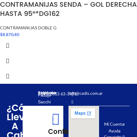
CONTRAMANIJAS SENDA – GOL DERECHA
HASTA 95°*DG162
CONTRAMANIJAS DOBLE G
$
8.870,40
Dirección:
Teléfono:
info@cadis.com.ar
‪+54 9 2613 63‑3971‬
Pasaje
Sacchi
¿Cómo
31,
Llevar
Mendoza,
Argentina
A
Mi Cuenta
5500
Regístrate
Realiza
Confirmación
Ayuda
Cabo