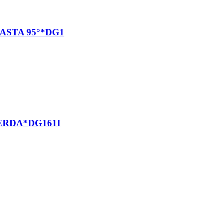
ASTA 95°*DG1
ERDA*DG161I