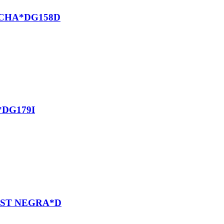
ECHA*DG158D
DG179I
AST NEGRA*D