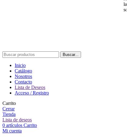
la
solicit
Buscar...
Inicio
Catálogo
Nosotros
Contacto
Lista de Deseos
Acceso / Registro
Carrito
Cerrar
Tienda
Lista de deseos
0
artículos
Carrito
Mi cuenta