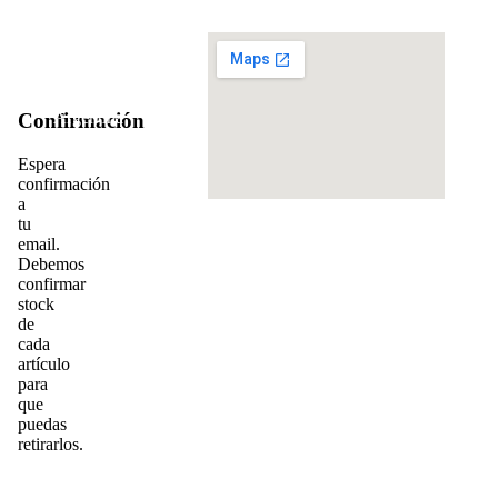
Dirección:
Teléfono:
info@cadis.com.ar
‪+54 9 2613 63‑3971‬
Pasaje
Sacchi
31,
Mendoza,
Argentina
za
Confirmación
5500
Copy
Espera
Desa
do
confirmación
Web
a
tu
email.
Debemos
confirmar
stock
de
tos
cada
artículo
s
para
r
que
puedas
a
retirarlos.