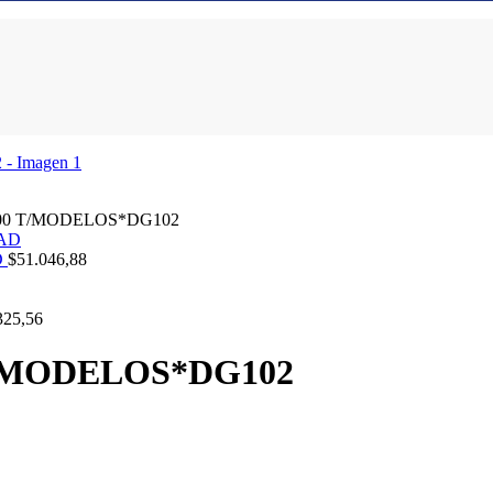
0 T/MODELOS*DG102
D
$
51.046,88
325,56
/MODELOS*DG102