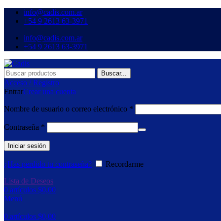
info@cadis.com.ar
‪+54 9 2613 63‑3971‬
info@cadis.com.ar
‪+54 9 2613 63‑3971‬
Buscar...
Acceso / Registro
Entrar
Crear una cuenta
Nombre de usuario o correo electrónico
*
Contraseña
*
Iniciar sesión
¿Has perdido tu contraseña?
Recordarme
Lista de Deseos
0
artículos
$
0,00
Menú
0
artículos
$
0,00