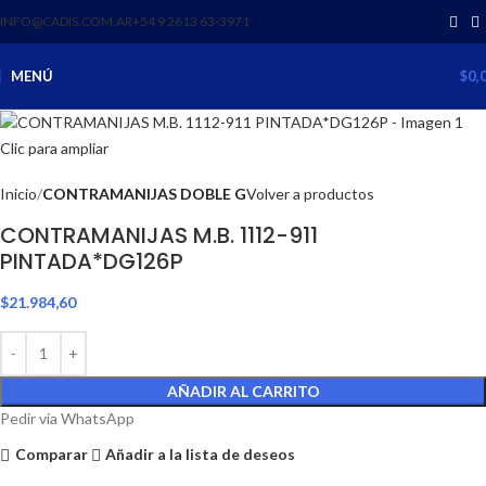
INFO@CADIS.COM.AR
‪+54 9 2613 63‑3971‬
MENÚ
$
0,
Clic para ampliar
Inicio
CONTRAMANIJAS DOBLE G
Volver a productos
CONTRAMANIJAS M.B. 1112-911
PINTADA*DG126P
$
21.984,60
AÑADIR AL CARRITO
Pedir via WhatsApp
Comparar
Añadir a la lista de deseos