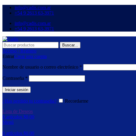
info@cadis.com.ar
‪+54 9 2613 63‑3971‬
info@cadis.com.ar
‪+54 9 2613 63‑3971‬
Buscar...
Acceso / Registro
Entrar
Crear una cuenta
Nombre de usuario o correo electrónico
*
Contraseña
*
Iniciar sesión
¿Has perdido tu contraseña?
Recordarme
Lista de Deseos
0
artículos
$
0,00
Menú
0
artículos
$
0,00