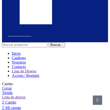
el
y
pedido.
realiza
la
solicitud.
Buscar...
Inicio
Catálogo
Nosotros
Contacto
Lista de Deseos
Acceso / Registro
Carrito
Cerrar
Tienda
Lista de deseos
Carrito
Mi cuenta