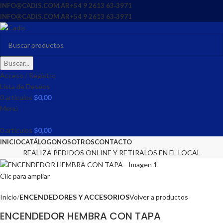
INFO@CADIS.COM.AR
‪+54 9 2613 63‑3971‬
INFO@CADIS.COM.AR
‪+54 9 2613 63‑3971‬
Buscar...
Acceso / Registro
Lista de Deseos
0
artículos
$
0,00
Menú
0
artículos
$
0,00
INICIO
CATÁLOGO
NOSOTROS
CONTACTO
REALIZA PEDIDOS ONLINE Y RETIRALOS EN EL LOCAL
Clic para ampliar
Inicio
ENCENDEDORES Y ACCESORIOS
Volver a productos
ENCENDEDOR HEMBRA CON TAPA