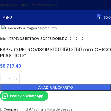
INFO@CADIS.COM.AR
‪+54 9 2613 63‑3971‬
0
MENÚ
$
0,0
Clic para ampliar
Inicio
ESPEJOS RETROVISORES DOBLE G
ESPEJO RETROVISOR F100 150×150 mm CHICO
PLASTICO*
$
8.717,40
AÑADIR AL CARRITO
Pedir via WhatsApp
Comparar
Añadir a la lista de deseos