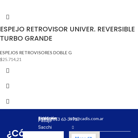
ESPEJO RETROVISOR UNIVER. REVERSIBLE
TURBO GRANDE
ESPEJOS RETROVISORES DOBLE G
$
25.714,21
Dirección:
Teléfono:
info@cadis.com.ar
‪+54 9 2613 63‑3971‬
Pasaje
Sacchi
¿Cómo
31,