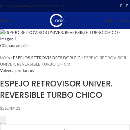
INFO@CADIS.COM.AR
‪+54 9 2613 63‑3971‬
Menú
0
artículos
$
0,
Clic para ampliar
Inicio
ESPEJOS RETROVISORES DOBLE G
ESPEJO RETROVISOR
UNIVER. REVERSIBLE TURBO CHICO
Volver a productos
ESPEJO RETROVISOR UNIVER.
REVERSIBLE TURBO CHICO
$
25.714,21