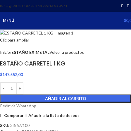
INFO@CADIS.COM.AR
‪+54 9 2613 63‑3971‬
MENÚ
$
0,
Clic para ampliar
Inicio
ESTAÑO EXIMETAL
Volver a productos
ESTAÑO CARRETEL 1 KG
$
147.552,00
AÑADIR AL CARRITO
Pedir via WhatsApp
Comparar
Añadir a la lista de deseos
SKU:
33/67/100