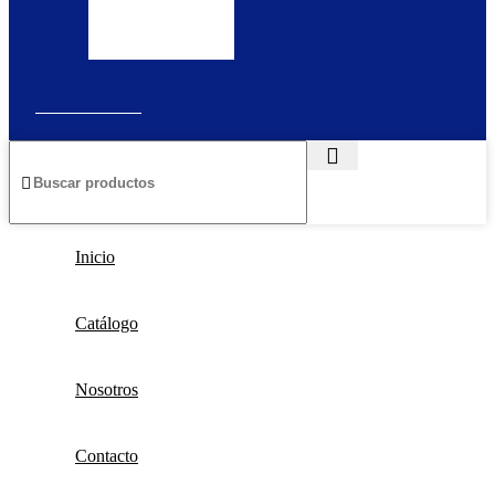
la
solicitud.
Inicio
Catálogo
Nosotros
Contacto