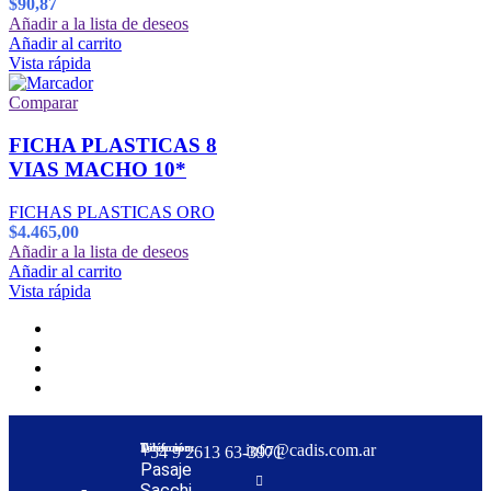
$
90,87
Añadir a la lista de deseos
Añadir al carrito
Vista rápida
Comparar
FICHA PLASTICAS 8
VIAS MACHO 10*
FICHAS PLASTICAS ORO
$
4.465,00
Añadir a la lista de deseos
Añadir al carrito
Vista rápida
Dirección:
Teléfono:
info@cadis.com.ar
‪+54 9 2613 63‑3971‬
Pasaje
Sacchi