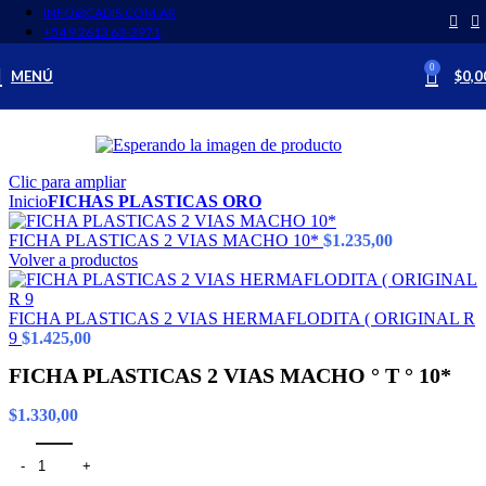
INFO@CADIS.COM.AR
‪+54 9 2613 63‑3971‬
0
MENÚ
$
0,0
Clic para ampliar
Inicio
FICHAS PLASTICAS ORO
FICHA PLASTICAS 2 VIAS MACHO 10*
$
1.235,00
Volver a productos
FICHA PLASTICAS 2 VIAS HERMAFLODITA ( ORIGINAL R
9
$
1.425,00
FICHA PLASTICAS 2 VIAS MACHO ° T ° 10*
$
1.330,00