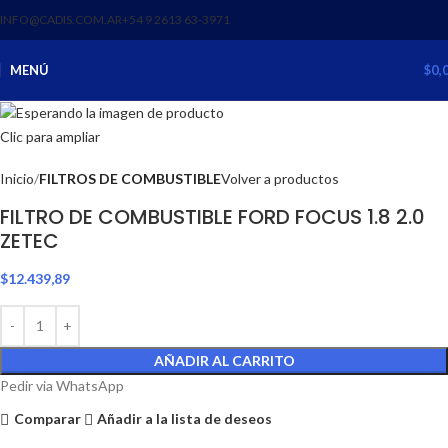
INFO@CADIS.COM.AR
‪+54 9 2613 63‑3971‬
MENÚ
$
0,
Clic para ampliar
Inicio
FILTROS DE COMBUSTIBLE
Volver a productos
FILTRO DE COMBUSTIBLE FORD FOCUS 1.8 2.0
ZETEC
$
12.439,89
AÑADIR AL CARRITO
Pedir via WhatsApp
Comparar
Añadir a la lista de deseos