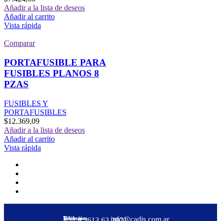
Añadir a la lista de deseos
Añadir al carrito
Vista rápida
Comparar
PORTAFUSIBLE PARA
FUSIBLES PLANOS 8
PZAS
FUSIBLES Y
PORTAFUSIBLES
$
12.369,09
Añadir a la lista de deseos
Añadir al carrito
Vista rápida
Dirección:
Teléfono:
info@cadis.com.ar
‪+54 9 2613 63‑3971‬