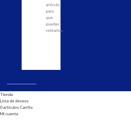
que
posibilidad
artículo
quieras
de
para
adquirir
llevar
que
en
a
puedas
nuestra
cabo
retirarlos.
tienda
el
y
pedido.
realiza
la
solicitud.
Tienda
Lista de deseos
0
artículos
Carrito
Mi cuenta