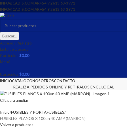
INFO@CADIS.COM.AR
‪+54 9 2613 63‑3971‬
INFO@CADIS.COM.AR
‪+54 9 2613 63‑3971‬
Buscar...
Acceso / Registro
Lista de Deseos
0
artículos
$
0,00
Menú
0
artículos
$
0,00
INICIO
CATÁLOGO
NOSOTROS
CONTACTO
REALIZA PEDIDOS ONLINE Y RETIRALOS EN EL LOCAL
Clic para ampliar
Inicio
FUSIBLES Y PORTAFUSIBLES
FUSIBLES PLANOS X 100un 40 AMP (MARRON)
Volver a productos