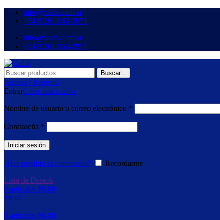
info@cadis.com.ar
‪+54 9 2613 63‑3971‬
info@cadis.com.ar
‪+54 9 2613 63‑3971‬
Buscar...
Acceso / Registro
Entrar
Crear una cuenta
Nombre de usuario o correo electrónico
*
Contraseña
*
Iniciar sesión
¿Has perdido tu contraseña?
Recordarme
Lista de Deseos
0
artículos
$
0,00
Menú
0
artículos
$
0,00