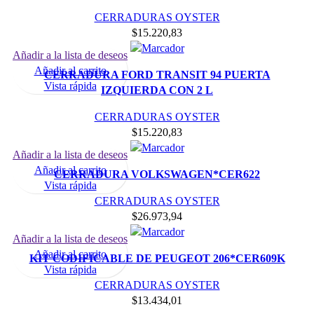
CERRADURAS OYSTER
$
15.220,83
Añadir a la lista de deseos
Añadir al carrito
CERRADURA FORD TRANSIT 94 PUERTA
Vista rápida
IZQUIERDA CON 2 L
CERRADURAS OYSTER
$
15.220,83
Añadir a la lista de deseos
Añadir al carrito
CERRADURA VOLKSWAGEN*CER622
Vista rápida
CERRADURAS OYSTER
$
26.973,94
Añadir a la lista de deseos
Añadir al carrito
KIT CODIFICABLE DE PEUGEOT 206*CER609K
Vista rápida
CERRADURAS OYSTER
$
13.434,01