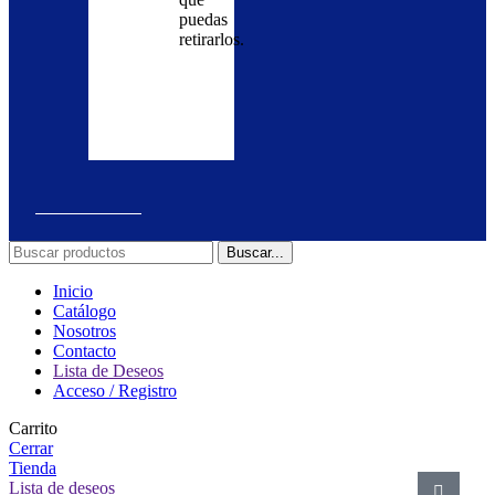
en
a
puedas
nuestra
cabo
retirarlos.
tienda
el
y
pedido.
realiza
la
solicitud.
Buscar...
Inicio
Catálogo
Nosotros
Contacto
Lista de Deseos
Acceso / Registro
Carrito
Cerrar
Tienda
Lista de deseos