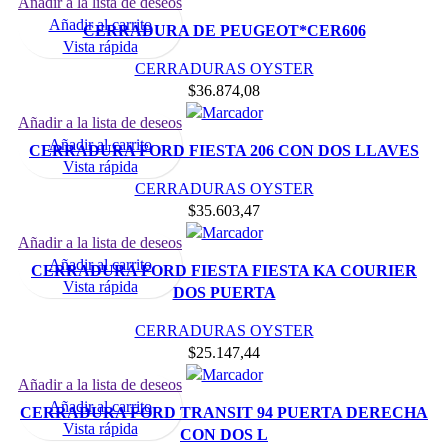
Añadir a la lista de deseos
Añadir al carrito
CERRADURA DE PEUGEOT*CER606
Vista rápida
CERRADURAS OYSTER
$
36.874,08
Añadir a la lista de deseos
Añadir al carrito
CERRADURA FORD FIESTA 206 CON DOS LLAVES
Vista rápida
CERRADURAS OYSTER
$
35.603,47
Añadir a la lista de deseos
Añadir al carrito
CERRADURA FORD FIESTA FIESTA KA COURIER
Vista rápida
DOS PUERTA
CERRADURAS OYSTER
$
25.147,44
Añadir a la lista de deseos
Añadir al carrito
CERRADURA FORD TRANSIT 94 PUERTA DERECHA
Vista rápida
CON DOS L