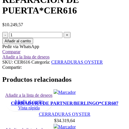
PUERTA*CER616
$
10.249,57
Añadir al carrito
Pedir via WhatsApp
Comparar
Añadir a la lista de deseos
SKU:
CER616
Categoría:
CERRADURAS OYSTER
Compartir:
Productos relacionados
Añadir a la lista de deseos
Añadir al carrito
CERRADURA DE PARTNER/BERLINGO*CER607
Vista rápida
CERRADURAS OYSTER
$
34.319,64