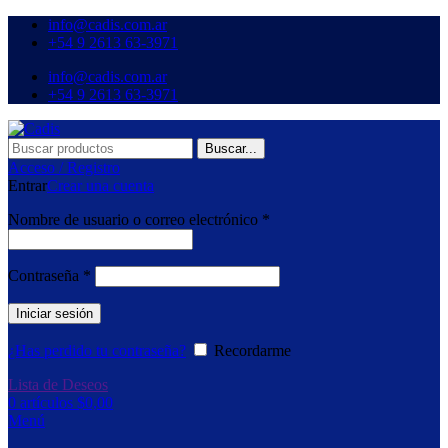
info@cadis.com.ar
‪+54 9 2613 63‑3971‬
info@cadis.com.ar
‪+54 9 2613 63‑3971‬
Buscar...
Acceso / Registro
Entrar
Crear una cuenta
Nombre de usuario o correo electrónico
*
Contraseña
*
Iniciar sesión
¿Has perdido tu contraseña?
Recordarme
Lista de Deseos
0
artículos
$
0,00
Menú