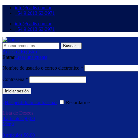
info@cadis.com.ar
‪+54 9 2613 63‑3971‬
info@cadis.com.ar
‪+54 9 2613 63‑3971‬
Buscar...
Acceso / Registro
Entrar
Crear una cuenta
Nombre de usuario o correo electrónico
*
Contraseña
*
Iniciar sesión
¿Has perdido tu contraseña?
Recordarme
Lista de Deseos
0
artículos
$
0,00
Menú
0
artículos
$
0,00