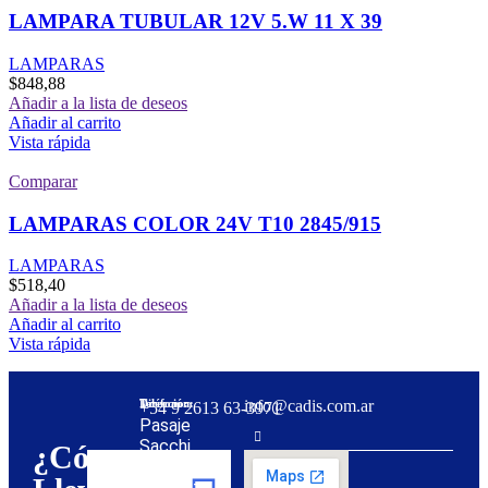
LAMPARA TUBULAR 12V 5.W 11 X 39
LAMPARAS
$
848,88
Añadir a la lista de deseos
Añadir al carrito
Vista rápida
Comparar
LAMPARAS COLOR 24V T10 2845/915
LAMPARAS
$
518,40
Añadir a la lista de deseos
Añadir al carrito
Vista rápida
Dirección:
Teléfono:
info@cadis.com.ar
‪+54 9 2613 63‑3971‬
Pasaje
Sacchi
¿Cómo
31,
Mendoza,