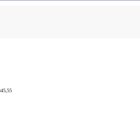
345,55
9