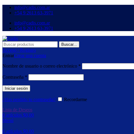
info@cadis.com.ar
‪+54 9 2613 63‑3971‬
info@cadis.com.ar
‪+54 9 2613 63‑3971‬
Buscar...
Acceso / Registro
Entrar
Crear una cuenta
Nombre de usuario o correo electrónico
*
Contraseña
*
Iniciar sesión
¿Has perdido tu contraseña?
Recordarme
Lista de Deseos
0
artículos
$
0,00
Menú
0
artículos
$
0,00