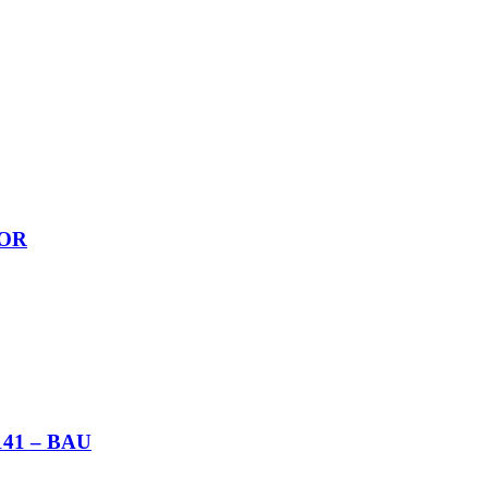
LOR
41 – BAU