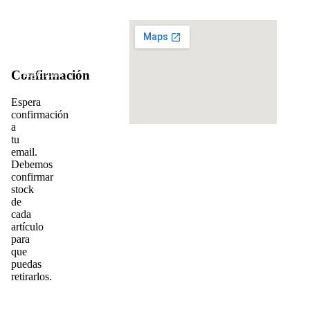
Dirección:
Teléfono:
info@cadis.com.ar
‪+54 9 2613 63‑3971‬
Pasaje
Sacchi
31,
Mendoza,
Argentina
za
Confirmación
5500
Copy
Espera
Desa
do
confirmación
Web
a
tu
email.
Debemos
confirmar
stock
de
tos
cada
artículo
s
para
r
que
puedas
a
retirarlos.