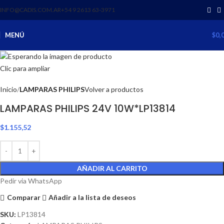
INFO@CADIS.COM.AR
‪+54 9 2613 63‑3971‬
MENÚ
$
0,
Clic para ampliar
Inicio
LAMPARAS PHILIPS
Volver a productos
LAMPARAS PHILIPS 24V 10W*LP13814
$
1.155,52
AÑADIR AL CARRITO
Pedir via WhatsApp
Comparar
Añadir a la lista de deseos
SKU:
LP13814