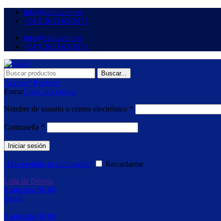
info@cadis.com.ar
‪+54 9 2613 63‑3971‬
info@cadis.com.ar
‪+54 9 2613 63‑3971‬
Buscar...
Acceso / Registro
Entrar
Crear una cuenta
Nombre de usuario o correo electrónico
*
Contraseña
*
Iniciar sesión
¿Has perdido tu contraseña?
Recordarme
Lista de Deseos
0
artículos
$
0,00
Menú
0
artículos
$
0,00