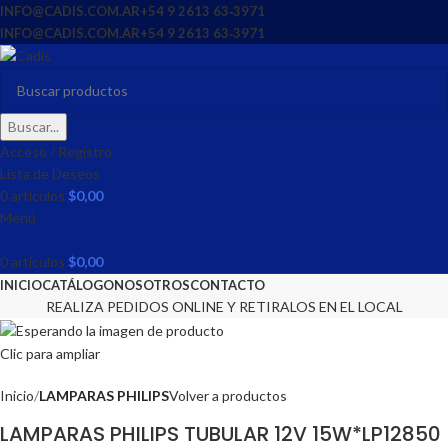
INFO@CADIS.COM.AR
‪+54 9 2613 63‑3971‬
INFO@CADIS.COM.AR
‪+54 9 2613 63‑3971‬
Buscar...
Acceso / Registro
Lista de Deseos
0
artículos
$
0,00
Menú
0
artículos
$
0,00
INICIO
CATÁLOGO
NOSOTROS
CONTACTO
REALIZA PEDIDOS ONLINE Y RETIRALOS EN EL LOCAL
Clic para ampliar
Inicio
LAMPARAS PHILIPS
Volver a productos
LAMPARAS PHILIPS TUBULAR 12V 15W*LP12850