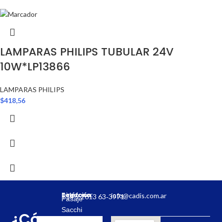
LAMPARAS PHILIPS TUBULAR 24V
10W*LP13866
LAMPARAS PHILIPS
$
418,56
Dirección:
Teléfono:
info@cadis.com.ar
‪+54 9 2613 63‑3971‬
Pasaje
Sacchi
¿Cómo
31,