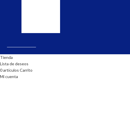
el
y
pedido.
realiza
la
solicitud.
Tienda
Lista de deseos
0
artículos
Carrito
Mi cuenta