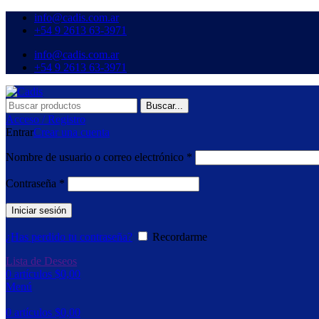
info@cadis.com.ar
‪+54 9 2613 63‑3971‬
info@cadis.com.ar
‪+54 9 2613 63‑3971‬
Buscar...
Acceso / Registro
Entrar
Crear una cuenta
Nombre de usuario o correo electrónico
*
Contraseña
*
Iniciar sesión
¿Has perdido tu contraseña?
Recordarme
Lista de Deseos
0
artículos
$
0,00
Menú
0
artículos
$
0,00