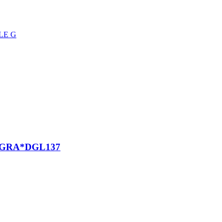
LE G
EGRA*DGL137