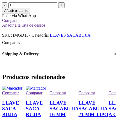
Añadir al carrito
Pedir via WhatsApp
Comparar
Añadir a la lista de deseos
SKU:
IMGD137
Categoría:
LLAVES SACABUJIA
Compartir:
Shipping & Delivery
Productos relacionados
Comparar
Comparar
Comparar
Comparar
Comp
LLAVE
LLAVE
LLAVE
LLAVE
LL
SACA
SACA
SACABUJIA
SACABUJIA
SA
BUJIA
BUJIA
16 MM
21 MM TIPO
A 