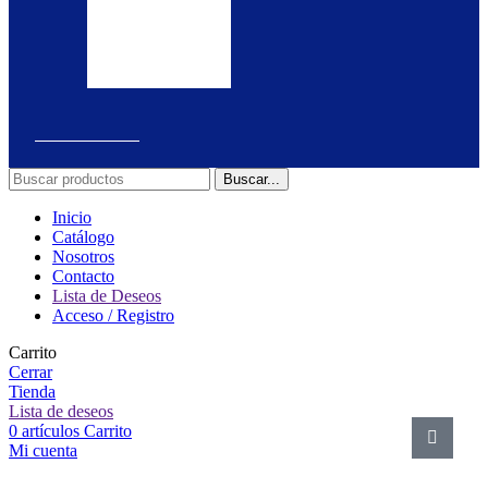
pedido.
realiza
la
solicitud.
Buscar...
Inicio
Catálogo
Nosotros
Contacto
Lista de Deseos
Acceso / Registro
Carrito
Cerrar
Tienda
Lista de deseos
0
artículos
Carrito
Mi cuenta