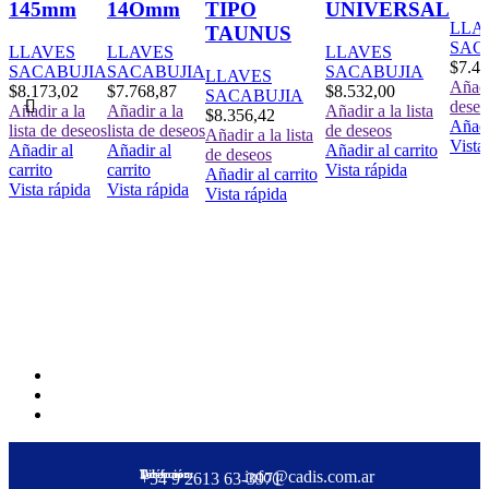
145mm
14Omm
TIPO
UNIVERSAL
LLA
TAUNUS
SAC
LLAVES
LLAVES
LLAVES
$
7.47
SACABUJIA
SACABUJIA
SACABUJIA
LLAVES
Añadir
$
8.173,02
$
7.768,87
$
8.532,00
SACABUJIA
deseo
Añadir a la
Añadir a la
Añadir a la lista
$
8.356,42
Añadi
lista de deseos
lista de deseos
de deseos
Añadir a la lista
Vista
Añadir al
Añadir al
Añadir al carrito
de deseos
carrito
carrito
Vista rápida
Añadir al carrito
Vista rápida
Vista rápida
Vista rápida
Dirección:
Teléfono:
info@cadis.com.ar
‪+54 9 2613 63‑3971‬