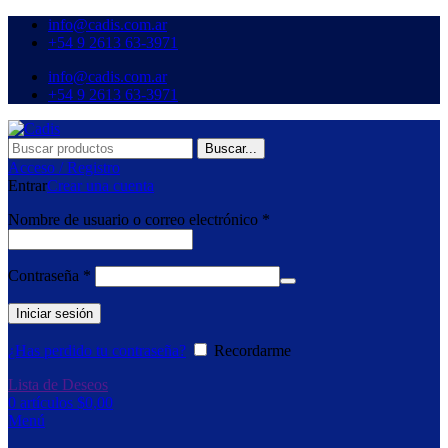
info@cadis.com.ar
‪+54 9 2613 63‑3971‬
info@cadis.com.ar
‪+54 9 2613 63‑3971‬
Buscar...
Acceso / Registro
Entrar
Crear una cuenta
Nombre de usuario o correo electrónico
*
Contraseña
*
Iniciar sesión
¿Has perdido tu contraseña?
Recordarme
Lista de Deseos
0
artículos
$
0,00
Menú