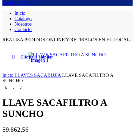
0
artículos
$
0,00
Inicio
Catálogo
Nosotros
Contacto
REALIZA PEDIDOS ONLINE Y RETIRALOS EN EL LOCAL
Clic para ampliar
Inicio
LLAVES SACABUJIA
LLAVE SACAFILTRO A
SUNCHO
LLAVE SACAFILTRO A
SUNCHO
$
9.862,56