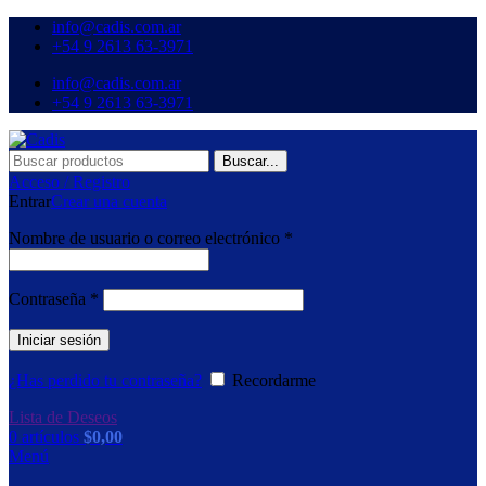
info@cadis.com.ar
‪+54 9 2613 63‑3971‬
info@cadis.com.ar
‪+54 9 2613 63‑3971‬
Buscar...
Acceso / Registro
Entrar
Crear una cuenta
Nombre de usuario o correo electrónico
*
Contraseña
*
Iniciar sesión
¿Has perdido tu contraseña?
Recordarme
Lista de Deseos
0
artículos
$
0,00
Menú