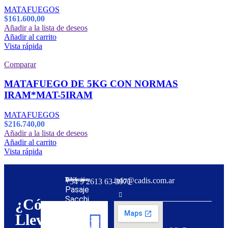
MATAFUEGOS
$
161.600,00
Añadir a la lista de deseos
Añadir al carrito
Vista rápida
Comparar
MATAFUEGO DE 5KG CON NORMAS
IRAM*MAT-5IRAM
MATAFUEGOS
$
216.740,00
Añadir a la lista de deseos
Añadir al carrito
Vista rápida
Dirección:
Teléfono:
info@cadis.com.ar
‪+54 9 2613 63‑3971‬
Pasaje
Sacchi
¿Cómo
31,
Llevar
Mendoza,