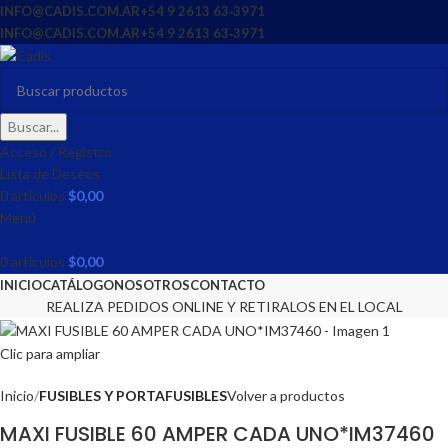
INFO@CADIS.COM.AR
‪+54 9 2613 63‑3971‬
INFO@CADIS.COM.AR
‪+54 9 2613 63‑3971‬
Buscar...
Acceso / Registro
Lista de Deseos
0
artículos
$
0,00
Menú
0
artículos
$
0,00
INICIO
CATÁLOGO
NOSOTROS
CONTACTO
REALIZA PEDIDOS ONLINE Y RETIRALOS EN EL LOCAL
Clic para ampliar
Inicio
FUSIBLES Y PORTAFUSIBLES
Volver a productos
MAXI FUSIBLE 60 AMPER CADA UNO*IM37460