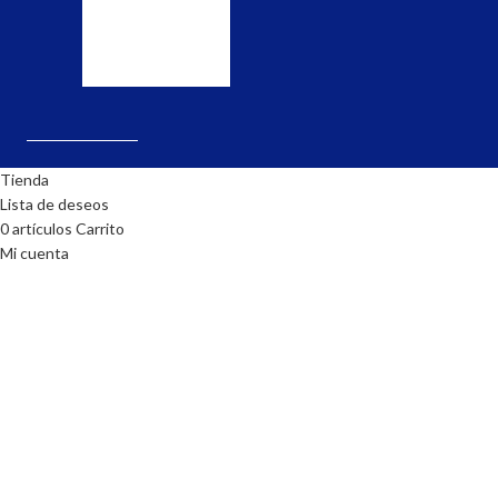
realiza
la
solicitud.
Tienda
Lista de deseos
0
artículos
Carrito
Mi cuenta