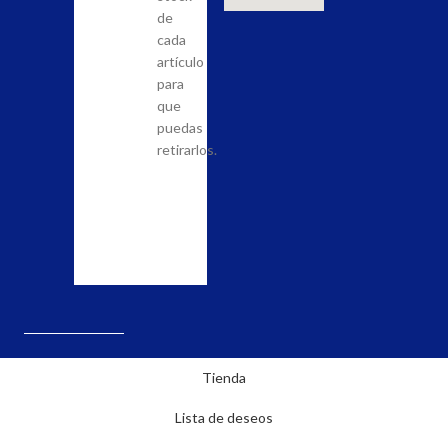
los
tener
de
productos
la
cada
que
posibilidad
artículo
quieras
de
para
adquirir
llevar
que
en
a
puedas
nuestra
cabo
retirarlos.
tienda
el
y
pedido.
realiza
la
solicitud.
Tienda
Lista de deseos