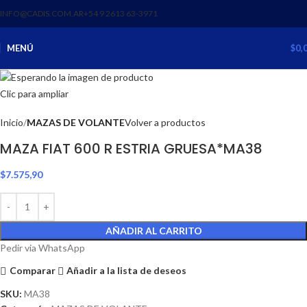
INFO@CADIS.COM.AR
‪+54 9 2613 63‑3971‬
MENÚ
$
0,
Clic para ampliar
Inicio
MAZAS DE VOLANTE
Volver a productos
MAZA FIAT 600 R ESTRIA GRUESA*MA38
$
7.575,90
AÑADIR AL CARRITO
Pedir via WhatsApp
Comparar
Añadir a la lista de deseos
SKU:
MA38