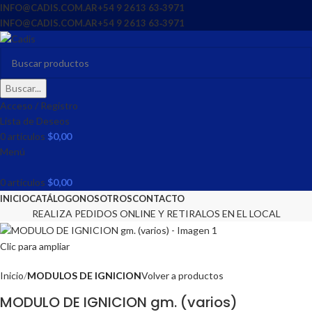
INFO@CADIS.COM.AR
‪+54 9 2613 63‑3971‬
INFO@CADIS.COM.AR
‪+54 9 2613 63‑3971‬
Buscar...
Acceso / Registro
Lista de Deseos
0
artículos
$
0,00
Menú
0
artículos
$
0,00
INICIO
CATÁLOGO
NOSOTROS
CONTACTO
REALIZA PEDIDOS ONLINE Y RETIRALOS EN EL LOCAL
Clic para ampliar
Inicio
MODULOS DE IGNICION
Volver a productos
MODULO DE IGNICION gm. (varios)