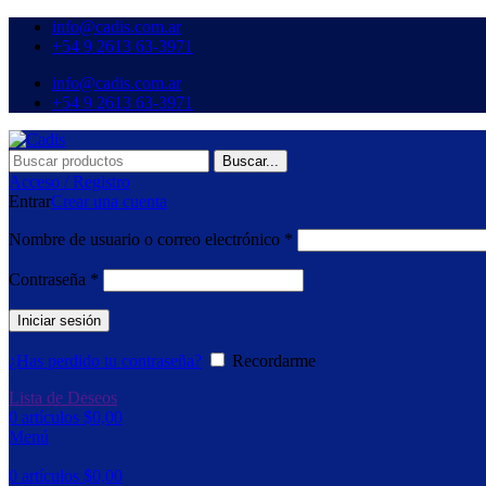
info@cadis.com.ar
‪+54 9 2613 63‑3971‬
info@cadis.com.ar
‪+54 9 2613 63‑3971‬
Buscar...
Acceso / Registro
Entrar
Crear una cuenta
Nombre de usuario o correo electrónico
*
Contraseña
*
Iniciar sesión
¿Has perdido tu contraseña?
Recordarme
Lista de Deseos
0
artículos
$
0,00
Menú
0
artículos
$
0,00