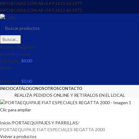
INFO@CADIS.COM.AR
‪+54 9 2613 63‑3971‬
INFO@CADIS.COM.AR
‪+54 9 2613 63‑3971‬
Buscar...
Acceso / Registro
Lista de Deseos
0
artículos
$
0,00
Menú
0
artículos
$
0,00
INICIO
CATÁLOGO
NOSOTROS
CONTACTO
REALIZA PEDIDOS ONLINE Y RETIRALOS EN EL LOCAL
Clic para ampliar
Inicio
PORTAEQUIPAJES Y PARRILLAS
PORTAEQUIPAJE FIAT ESPECIALES REGATTA 2000
Volver a productos