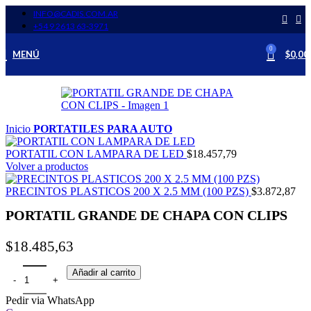
INFO@CADIS.COM.AR
‪+54 9 2613 63‑3971‬
0
MENÚ
$
0,00
Inicio
PORTATILES PARA AUTO
PORTATIL CON LAMPARA DE LED
$
18.457,79
Volver a productos
PRECINTOS PLASTICOS 200 X 2.5 MM (100 PZS)
$
3.872,87
PORTATIL GRANDE DE CHAPA CON CLIPS
$
18.485,63
Añadir al carrito
Pedir via WhatsApp