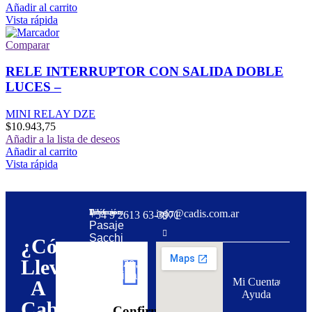
Añadir al carrito
Vista rápida
Comparar
RELE INTERRUPTOR CON SALIDA DOBLE
LUCES –
MINI RELAY DZE
$
10.943,75
Añadir a la lista de deseos
Añadir al carrito
Vista rápida
Dirección:
Teléfono:
info@cadis.com.ar
‪+54 9 2613 63‑3971‬
Pasaje
Sacchi
¿Cómo
31,
Llevar
Mendoza,
Argentina
Mi Cuenta
A
5500
Ayuda
Cabo
Regístrate
Realiza
Confirmación