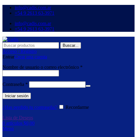
info@cadis.com.ar
‪+54 9 2613 63‑3971‬
info@cadis.com.ar
‪+54 9 2613 63‑3971‬
Buscar...
Acceso / Registro
Entrar
Crear una cuenta
Nombre de usuario o correo electrónico
*
Contraseña
*
Iniciar sesión
¿Has perdido tu contraseña?
Recordarme
Lista de Deseos
0
artículos
$
0,00
Menú