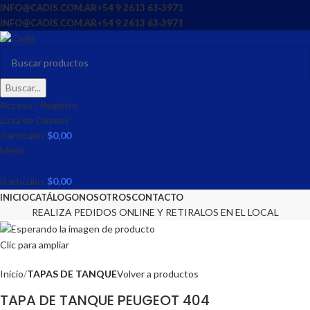
INFO@CADIS.COM.AR
‪+54 9 2613 63‑3971‬
INFO@CADIS.COM.AR
‪+54 9 2613 63‑3971‬
Buscar...
Acceso / Registro
Lista de Deseos
0
artículos
$
0,00
Menú
0
artículos
$
0,00
INICIO
CATÁLOGO
NOSOTROS
CONTACTO
REALIZA PEDIDOS ONLINE Y RETIRALOS EN EL LOCAL
Clic para ampliar
Inicio
TAPAS DE TANQUE
Volver a productos
TAPA DE TANQUE PEUGEOT 404