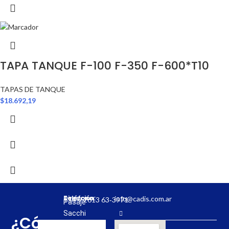
TAPA TANQUE F-100 F-350 F-600*T10
TAPAS DE TANQUE
$
18.692,19
Dirección:
Teléfono:
info@cadis.com.ar
‪+54 9 2613 63‑3971‬
Pasaje
Sacchi
¿Cómo
31,