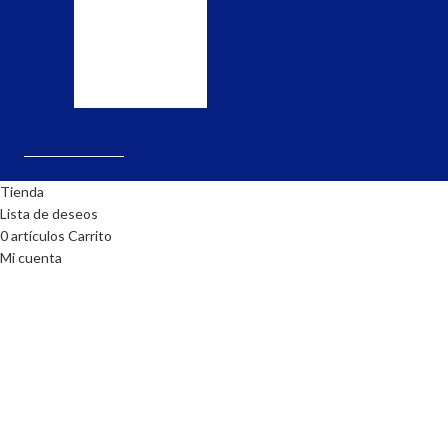
y
pedido.
realiza
la
solicitud.
Tienda
Lista de deseos
0
artículos
Carrito
Mi cuenta